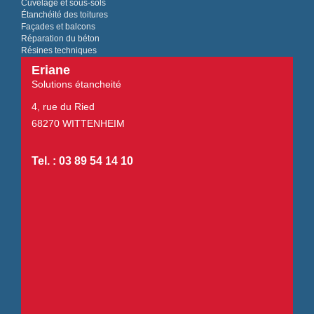
Cuvelage et sous-sols
Étanchéité des toitures
Façades et balcons
Réparation du béton
Résines techniques
Eriane
Solutions étancheité
4, rue du Ried
68270 WITTENHEIM
Tel. : 03 89 54 14 10