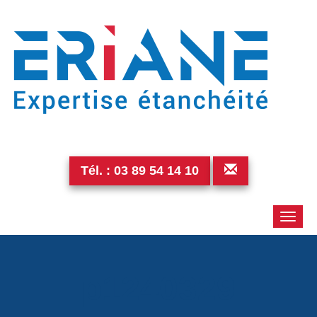
Tél. :
03 89 54 14 10
Toggle
naviga
p1240329