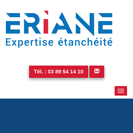
Tél. :
03 89 54 14 10
Toggle
naviga
Jpeg