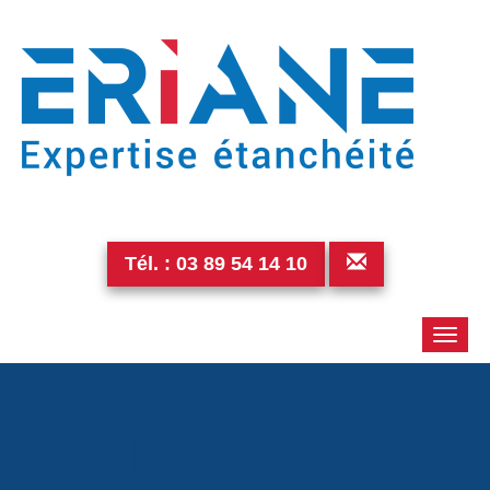
Tél. :
03 89 54 14 10
Toggle
naviga
ptdc0219