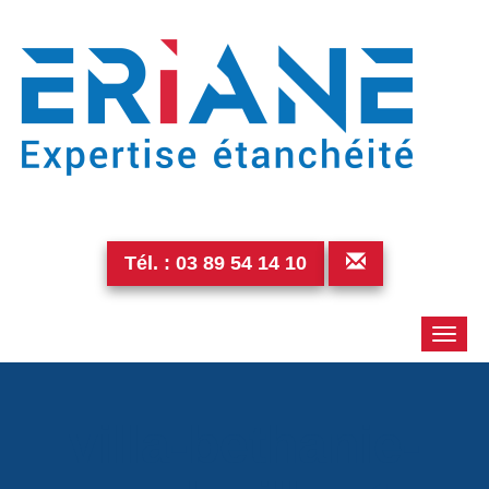
Tél. :
03 89 54 14 10
Toggle
naviga
villa-bethanie-