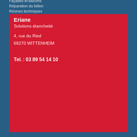
Façades et balcons
Réparation du béton
Résines techniques
Eriane
Solutions étancheité
4, rue du Ried
68270 WITTENHEIM
Tel. : 03 89 54 14 10