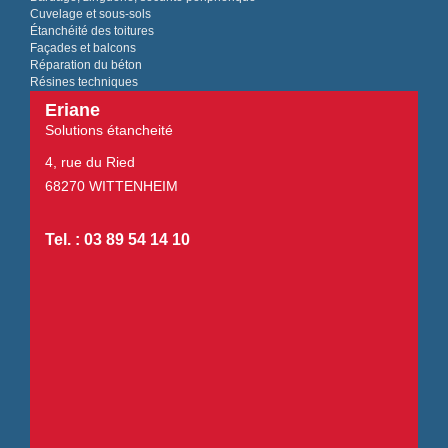
Cuvelage et sous-sols
Étanchéité des toitures
Façades et balcons
Réparation du béton
Résines techniques
Eriane
Solutions étancheité
4, rue du Ried
68270 WITTENHEIM
Tel. : 03 89 54 14 10