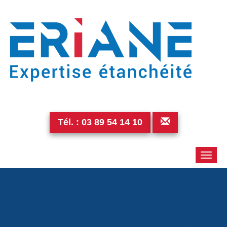
Tél. :
03 89 54 14 10
Toggle
naviga
villa-bethanie-