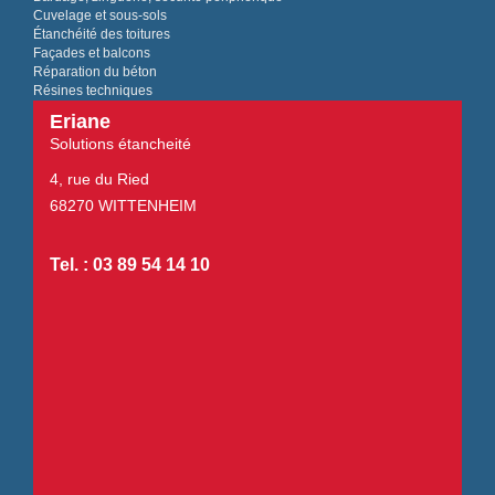
Cuvelage et sous-sols
Étanchéité des toitures
Façades et balcons
Réparation du béton
Résines techniques
Eriane
Solutions étancheité
4, rue du Ried
68270 WITTENHEIM
Tel. : 03 89 54 14 10