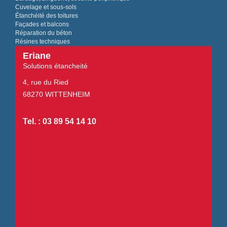
Cuvelage et sous-sols
Étanchéité des toitures
Façades et balcons
Réparation du béton
Résines techniques
Eriane
Solutions étancheité
4, rue du Ried
68270 WITTENHEIM
Tel. : 03 89 54 14 10