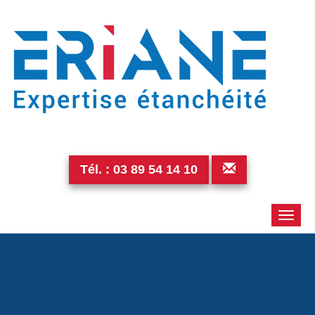
Tél. :
03 89 54 14 10
Toggle
naviga
villa-bethanie-