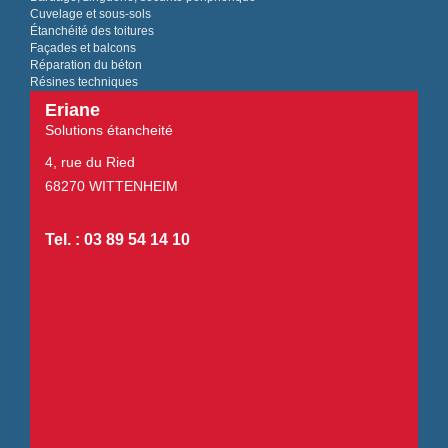
Cuvelage et sous-sols
Étanchéité des toitures
Façades et balcons
Réparation du béton
Résines techniques
Eriane
Solutions étancheité
4, rue du Ried
68270 WITTENHEIM
Tel. : 03 89 54 14 10