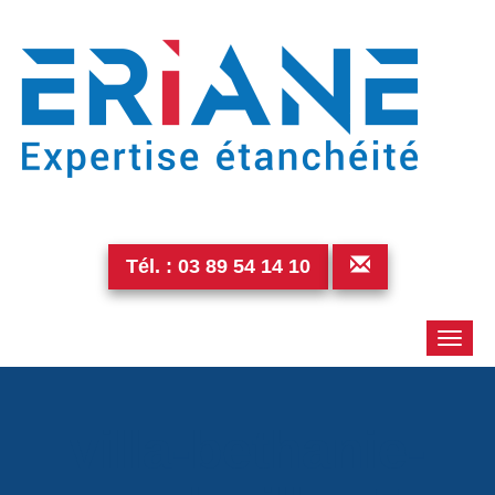
Tél. :
03 89 54 14 10
Toggle
naviga
villa-bethanie-